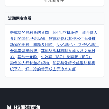
他木制零件
近期网友查看
鲜或冷的鲑科鱼的鱼肉
其他丝机织物
适合供人
食用的其他甲壳动物、软体动物和其他水生无脊椎
动物的细粉、粗粉及团粒
N-乙基-N-（2-羟乙基）
全氟辛基磺酰胺
其他纺织材料制女成人及女童衬
衫
其他一元酚
久效磷（ISO）及磷胺（ISO）
染色的人纤长丝机织物
印花与化纤长丝混纺棉机
织平布
鲜、冷的带壳或去壳冷水对虾
📊
HS编码查询