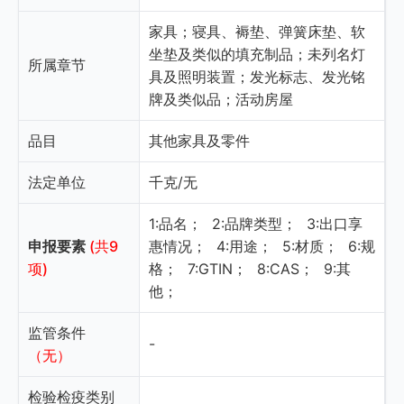
家具；寝具、褥垫、弹簧床垫、软
坐垫及类似的填充制品；未列名灯
所属章节
具及照明装置；发光标志、发光铭
牌及类似品；活动房屋
品目
其他家具及零件
法定单位
千克/无
1:品名；
2:品牌类型；
3:出口享
申报要素
(共9
惠情况；
4:用途；
5:材质；
6:规
项)
格；
7:GTIN；
8:CAS；
9:其
他；
监管条件
-
（无）
检验检疫类别