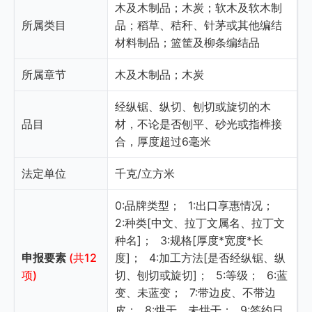
木及木制品；木炭；软木及软木制
所属类目
品；稻草、秸秆、针茅或其他编结
材料制品；篮筐及柳条编结品
所属章节
木及木制品；木炭
经纵锯、纵切、刨切或旋切的木
品目
材，不论是否刨平、砂光或指榫接
合，厚度超过6毫米
法定单位
千克/立方米
0:品牌类型；
1:出口享惠情况；
2:种类[中文、拉丁文属名、拉丁文
种名]；
3:规格[厚度*宽度*长
申报要素
(共12
度]；
4:加工方法[是否经纵锯、纵
项)
切、刨切或旋切]；
5:等级；
6:蓝
变、未蓝变；
7:带边皮、不带边
皮；
8:烘干、未烘干；
9:签约日