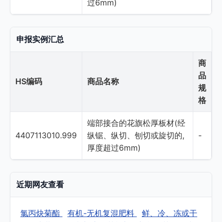
过6mm)
申报实例汇总
商
品
HS编码
商品名称
规
格
端部接合的花旗松厚板材(经
4407113010.999
纵锯、纵切、刨切或旋切的,
-
厚度超过6mm)
近期网友查看
氯丙炔菊酯
有机-无机复混肥料
鲜、冷、冻或干