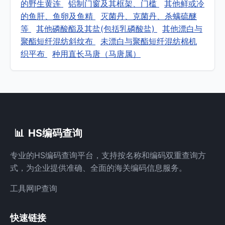
的野生黄连
铝制门窗及其框架、门槛
其他鲜或冷
的鱼肝、鱼卵及鱼精
灭菌丹、克菌丹、杀螨硫醚
等
其他磷酸酯及其盐(包括乳磷酸盐)
其他漂白与
聚酯短纤混纺斜纹布
未漂白与聚酯短纤混纺棉机
织平布
种用直长马唐（马唐属）
📊
HS编码查询
专业的HS编码查询平台，支持按名称和编码双重查询方
式，为企业提供准确、全面的海关编码信息服务。
工具网
IP查询
快速链接