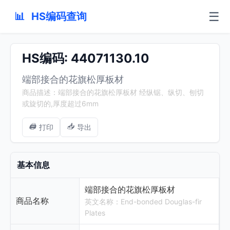
☰
📊
HS编码查询
HS编码: 44071130.10
端部接合的花旗松厚板材
商品描述：端部接合的花旗松厚板材 经纵锯、纵切、刨切
或旋切的,厚度超过6mm
🖨️
📥
打印
导出
基本信息
端部接合的花旗松厚板材
商品名称
英文名称：End-bonded Douglas-fir
Plates