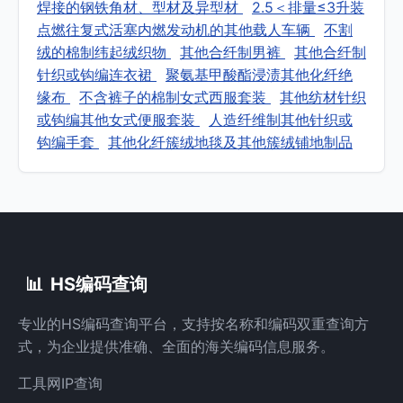
焊接的钢铁角材、型材及异型材
2.5＜排量≤3升装
点燃往复式活塞内燃发动机的其他载人车辆
不割
绒的棉制纬起绒织物
其他合纤制男裤
其他合纤制
针织或钩编连衣裙
聚氨基甲酸酯浸渍其他化纤绝
缘布
不含裤子的棉制女式西服套装
其他纺材针织
或钩编其他女式便服套装
人造纤维制其他针织或
钩编手套
其他化纤簇绒地毯及其他簇绒铺地制品
📊
HS编码查询
专业的HS编码查询平台，支持按名称和编码双重查询方
式，为企业提供准确、全面的海关编码信息服务。
工具网
IP查询