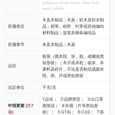
pellets or similar forms, other than
wood pellets
木及木制品；木炭；软木及软木制
所属类目
品；稻草、秸秆、针茅或其他编结
材料制品；篮筐及柳条编结品
所属章节
木及木制品；木炭
薪柴（圆木段、块、枝、成捆或类
似形状）；木片或木粒；锯末、木
品目
废料及碎片，不论是否粘结成圆木
段、块、片或类似形状
法定单位
千克/无
1:品名；
2:品牌类型；
3:出口享
申报要素
(共7
惠情况；
4:外观（片等类似形
项)
状）；
5:GTIN；
6:CAS；
7:其