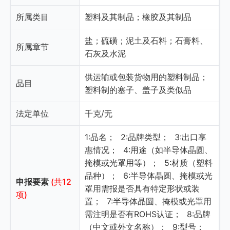
所属类目
塑料及其制品；橡胶及其制品
盐；硫磺；泥土及石料；石膏料、
所属章节
石灰及水泥
供运输或包装货物用的塑料制品；
品目
塑料制的塞子、盖子及类似品
法定单位
千克/无
1:品名；
2:品牌类型；
3:出口享
惠情况；
4:用途（如半导体晶圆、
掩模或光罩用等）；
5:材质（塑料
品种）；
6:半导体晶圆、掩模或光
申报要素
(共12
罩用需报是否具有特定形状或装
项)
置；
7:半导体晶圆、掩模或光罩用
需注明是否有ROHS认证；
8:品牌
（中文或外文名称）；
9:型号；