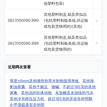
他塑料包装)
其他塑料制盒,箱及类似品
3923100090.990
(包括塑料制板条箱,供运输
-
或包装货物用的)(其他)
其他塑料制盒,箱及类似品
3923100090.999
(包括塑料制板条箱,供运输
-
或包装货物用的)
近期网友查看
厚度≤6mm其他濒危热带木制饰面用单板
其他海
豹油胶囊
其他干豌豆
烟碱
不超过185克的其他
家禽
其他冻的软体动物
未加糖及未加味的汽水
其他冷等静压压力机
超过185克的非改良种用鹅
4-甲基硫基安非他明