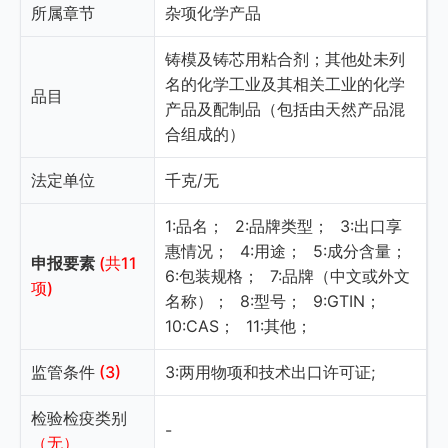
所属章节
杂项化学产品
铸模及铸芯用粘合剂；其他处未列
名的化学工业及其相关工业的化学
品目
产品及配制品（包括由天然产品混
合组成的）
法定单位
千克/无
1:品名；
2:品牌类型；
3:出口享
惠情况；
4:用途；
5:成分含量；
申报要素
(共11
6:包装规格；
7:品牌（中文或外文
项)
名称）；
8:型号；
9:GTIN；
10:CAS；
11:其他；
监管条件
(3)
3:两用物项和技术出口许可证;
检验检疫类别
-
（无）