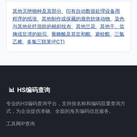
其他灭绝物种及其部分
印有自动数据处理设备用
程序的纸张
其他制作或保藏的濒危软体动物
染色
与其他化纤混纺的棉斜纹布
其他兰花
其他干、盐
腌或盐渍的贻贝
葡糖酸及其盐和酯
避蚊酯
三氯
乙烯
多氯三联苯(PCT)
📊
HS编码查询
专业的HS编码查询平台，支持按名称和编码双重查询方
式，为企业提供准确、全面的海关编码信息服务。
工具网
IP查询