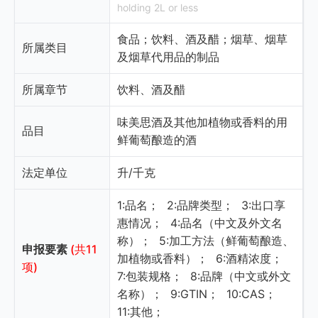
holding 2L or less
食品；饮料、酒及醋；烟草、烟草
所属类目
及烟草代用品的制品
所属章节
饮料、酒及醋
味美思酒及其他加植物或香料的用
品目
鲜葡萄酿造的酒
法定单位
升/千克
1:品名；
2:品牌类型；
3:出口享
惠情况；
4:品名（中文及外文名
称）；
5:加工方法（鲜葡萄酿造、
申报要素
(共11
加植物或香料）；
6:酒精浓度；
项)
7:包装规格；
8:品牌（中文或外文
名称）；
9:GTIN；
10:CAS；
11:其他；