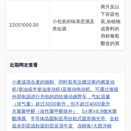
两升及以
下容器包
小包装的味美思酒及
装,加植物
22051000.00
类似酒
或香料的
用鲜葡萄
酿造的酒
近期网友查看
小麦或混合麦的细粉
同时装有压燃活塞内燃发动
机(柴油或半柴油发动机)及驱动电动机、可通过接插
外部电源进行充电的四轮驱动越野车，气缸容量
（排气量）超过3000毫升，但不超过4000毫升
共聚聚甲醛（改性聚甲醛除外）
5≤厚≤8.9微米聚
酯薄膜
半导体晶圆制造用自粘式圆形抛光垫
全粒
面未剖层或粒面剖层蓝湿牛皮
冻鲱鱼(大西洋鲱