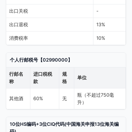
出口关税
-
出口退税
13%
消费税率
10%
个人行邮税号【02990000】
行邮名
进口税税
规
单位
称
款
格
瓶（不超过750毫
其他酒
60%
无
升）
10位HS编码+3位CIQ代码(中国海关申报13位海关编
码)