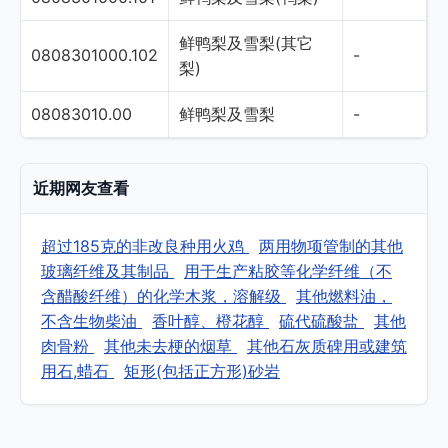
鲜鸭梨及雪梨(其它
0808301000.102
-
梨)
08083010.00
鲜鸭梨及雪梨
-
近期网友查看
超过185克的非改良种用火鸡
两用物项管制的其他
玻璃纤维及其制品
用于生产粘胶等化学纤维（不
含醋酸纤维）的化学木浆，溶解级
其他燃料油，
不含生物柴油
香叶醇、橙花醇
硫代硫酸盐
其他
肉骨粉
其他未去梗的烟草
其他石灰质碑用或建筑
用石,蜡石
矩形(包括正方形)砂岩