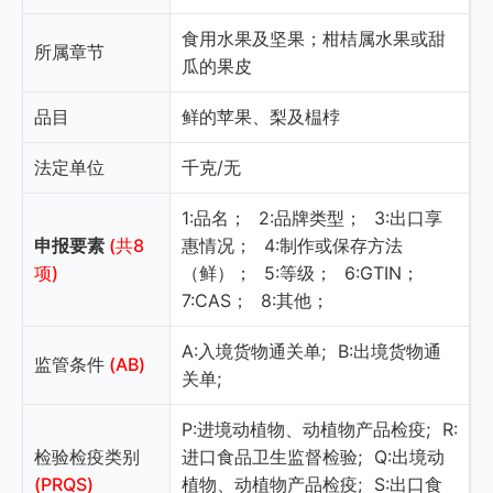
食用水果及坚果；柑桔属水果或甜
所属章节
瓜的果皮
品目
鲜的苹果、梨及榅桲
法定单位
千克/无
1:品名；
2:品牌类型；
3:出口享
申报要素
(共8
惠情况；
4:制作或保存方法
项)
（鲜）；
5:等级；
6:GTIN；
7:CAS；
8:其他；
A:入境货物通关单;
B:出境货物通
监管条件
(AB)
关单;
P:进境动植物、动植物产品检疫;
R:
检验检疫类别
进口食品卫生监督检验;
Q:出境动
(PRQS)
植物、动植物产品检疫;
S:出口食